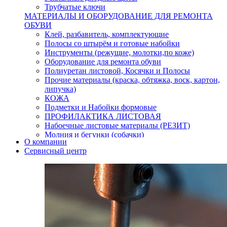
Трубчатые ключи
МАТЕРИАЛЫ И ОБОРУДОВАНИЕ ДЛЯ РЕМОНТА
ОБУВИ
Клей, разбавитель, комплектующие
Полосы со штырём и готовые набойки
Инструменты (режущие, молотки,по коже)
Оборудование для ремонта обуви
Полиуретан листовой, Косячки и Полосы
Прочие материалы (краска, обтяжка, воск, картон,
липучка)
КОЖА
Подметки и Набойки формовые
ПРОФИЛАКТИКА ЛИСТОВАЯ
Набоечные листовые материалы (РЕЗИТ)
Молния и бегунки (собачки)
О компании
Нитки,иглы-шило,крючки.
Сервисный центр
Уход и косметика для обуви
Кнопки (магнитые,кобурные)
Пряжки для ремня