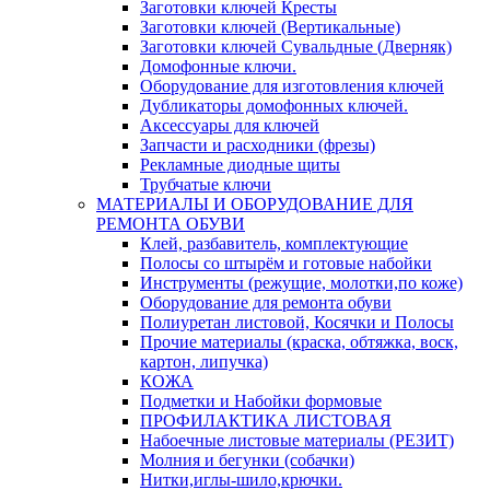
Заготовки ключей Кресты
Заготовки ключей (Вертикальные)
Заготовки ключей Сувальдные (Дверняк)
Домофонные ключи.
Оборудование для изготовления ключей
Дубликаторы домофонных ключей.
Аксессуары для ключей
Запчасти и расходники (фрезы)
Рекламные диодные щиты
Трубчатые ключи
МАТЕРИАЛЫ И ОБОРУДОВАНИЕ ДЛЯ
РЕМОНТА ОБУВИ
Клей, разбавитель, комплектующие
Полосы со штырём и готовые набойки
Инструменты (режущие, молотки,по коже)
Оборудование для ремонта обуви
Полиуретан листовой, Косячки и Полосы
Прочие материалы (краска, обтяжка, воск,
картон, липучка)
КОЖА
Подметки и Набойки формовые
ПРОФИЛАКТИКА ЛИСТОВАЯ
Набоечные листовые материалы (РЕЗИТ)
Молния и бегунки (собачки)
Нитки,иглы-шило,крючки.