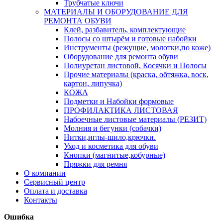
Трубчатые ключи
МАТЕРИАЛЫ И ОБОРУДОВАНИЕ ДЛЯ
РЕМОНТА ОБУВИ
Клей, разбавитель, комплектующие
Полосы со штырём и готовые набойки
Инструменты (режущие, молотки,по коже)
Оборудование для ремонта обуви
Полиуретан листовой, Косячки и Полосы
Прочие материалы (краска, обтяжка, воск,
картон, липучка)
КОЖА
Подметки и Набойки формовые
ПРОФИЛАКТИКА ЛИСТОВАЯ
Набоечные листовые материалы (РЕЗИТ)
Молния и бегунки (собачки)
Нитки,иглы-шило,крючки.
Уход и косметика для обуви
Кнопки (магнитые,кобурные)
Пряжки для ремня
О компании
Сервисный центр
Оплата и доставка
Контакты
Ошибка