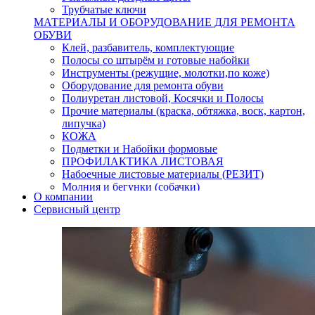
Трубчатые ключи
МАТЕРИАЛЫ И ОБОРУДОВАНИЕ ДЛЯ РЕМОНТА
ОБУВИ
Клей, разбавитель, комплектующие
Полосы со штырём и готовые набойки
Инструменты (режущие, молотки,по коже)
Оборудование для ремонта обуви
Полиуретан листовой, Косячки и Полосы
Прочие материалы (краска, обтяжка, воск, картон,
липучка)
КОЖА
Подметки и Набойки формовые
ПРОФИЛАКТИКА ЛИСТОВАЯ
Набоечные листовые материалы (РЕЗИТ)
Молния и бегунки (собачки)
О компании
Нитки,иглы-шило,крючки.
Сервисный центр
Уход и косметика для обуви
Кнопки (магнитые,кобурные)
Пряжки для ремня