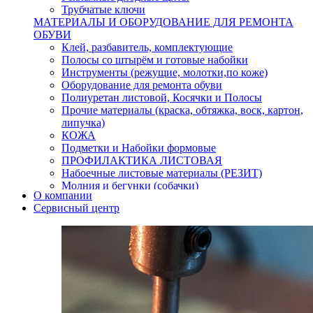
Трубчатые ключи
МАТЕРИАЛЫ И ОБОРУДОВАНИЕ ДЛЯ РЕМОНТА
ОБУВИ
Клей, разбавитель, комплектующие
Полосы со штырём и готовые набойки
Инструменты (режущие, молотки,по коже)
Оборудование для ремонта обуви
Полиуретан листовой, Косячки и Полосы
Прочие материалы (краска, обтяжка, воск, картон,
липучка)
КОЖА
Подметки и Набойки формовые
ПРОФИЛАКТИКА ЛИСТОВАЯ
Набоечные листовые материалы (РЕЗИТ)
Молния и бегунки (собачки)
О компании
Нитки,иглы-шило,крючки.
Сервисный центр
Уход и косметика для обуви
Кнопки (магнитые,кобурные)
Пряжки для ремня