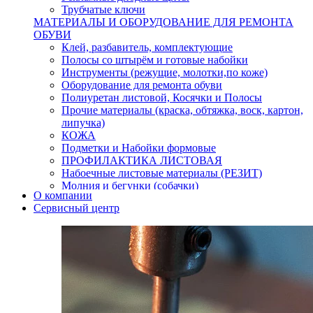
Трубчатые ключи
МАТЕРИАЛЫ И ОБОРУДОВАНИЕ ДЛЯ РЕМОНТА
ОБУВИ
Клей, разбавитель, комплектующие
Полосы со штырём и готовые набойки
Инструменты (режущие, молотки,по коже)
Оборудование для ремонта обуви
Полиуретан листовой, Косячки и Полосы
Прочие материалы (краска, обтяжка, воск, картон,
липучка)
КОЖА
Подметки и Набойки формовые
ПРОФИЛАКТИКА ЛИСТОВАЯ
Набоечные листовые материалы (РЕЗИТ)
Молния и бегунки (собачки)
О компании
Нитки,иглы-шило,крючки.
Сервисный центр
Уход и косметика для обуви
Кнопки (магнитые,кобурные)
Пряжки для ремня