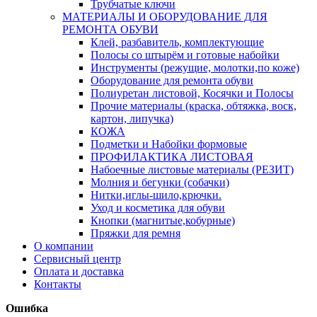
Трубчатые ключи
МАТЕРИАЛЫ И ОБОРУДОВАНИЕ ДЛЯ
РЕМОНТА ОБУВИ
Клей, разбавитель, комплектующие
Полосы со штырём и готовые набойки
Инструменты (режущие, молотки,по коже)
Оборудование для ремонта обуви
Полиуретан листовой, Косячки и Полосы
Прочие материалы (краска, обтяжка, воск,
картон, липучка)
КОЖА
Подметки и Набойки формовые
ПРОФИЛАКТИКА ЛИСТОВАЯ
Набоечные листовые материалы (РЕЗИТ)
Молния и бегунки (собачки)
Нитки,иглы-шило,крючки.
Уход и косметика для обуви
Кнопки (магнитые,кобурные)
Пряжки для ремня
О компании
Сервисный центр
Оплата и доставка
Контакты
Ошибка