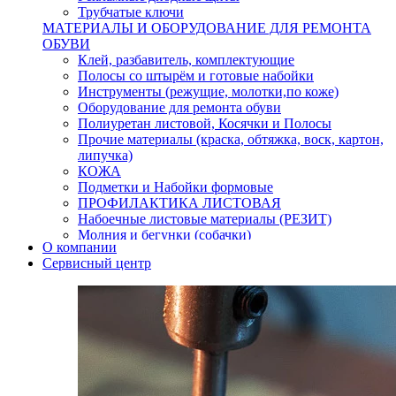
Трубчатые ключи
МАТЕРИАЛЫ И ОБОРУДОВАНИЕ ДЛЯ РЕМОНТА
ОБУВИ
Клей, разбавитель, комплектующие
Полосы со штырём и готовые набойки
Инструменты (режущие, молотки,по коже)
Оборудование для ремонта обуви
Полиуретан листовой, Косячки и Полосы
Прочие материалы (краска, обтяжка, воск, картон,
липучка)
КОЖА
Подметки и Набойки формовые
ПРОФИЛАКТИКА ЛИСТОВАЯ
Набоечные листовые материалы (РЕЗИТ)
Молния и бегунки (собачки)
О компании
Нитки,иглы-шило,крючки.
Сервисный центр
Уход и косметика для обуви
Кнопки (магнитые,кобурные)
Пряжки для ремня