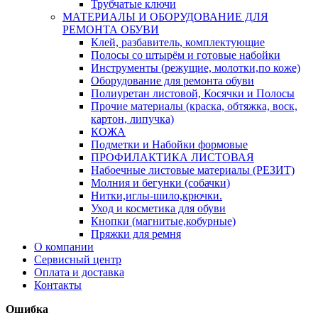
Трубчатые ключи
МАТЕРИАЛЫ И ОБОРУДОВАНИЕ ДЛЯ
РЕМОНТА ОБУВИ
Клей, разбавитель, комплектующие
Полосы со штырём и готовые набойки
Инструменты (режущие, молотки,по коже)
Оборудование для ремонта обуви
Полиуретан листовой, Косячки и Полосы
Прочие материалы (краска, обтяжка, воск,
картон, липучка)
КОЖА
Подметки и Набойки формовые
ПРОФИЛАКТИКА ЛИСТОВАЯ
Набоечные листовые материалы (РЕЗИТ)
Молния и бегунки (собачки)
Нитки,иглы-шило,крючки.
Уход и косметика для обуви
Кнопки (магнитые,кобурные)
Пряжки для ремня
О компании
Сервисный центр
Оплата и доставка
Контакты
Ошибка