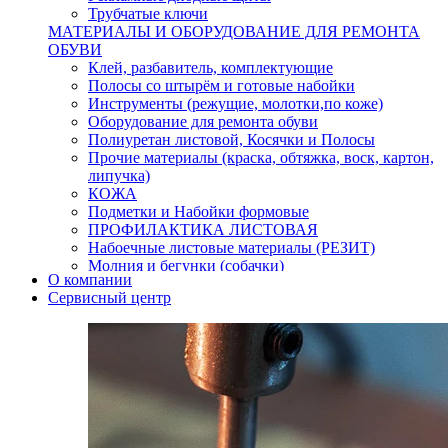
Трубчатые ключи
МАТЕРИАЛЫ И ОБОРУДОВАНИЕ ДЛЯ РЕМОНТА
ОБУВИ
Клей, разбавитель, комплектующие
Полосы со штырём и готовые набойки
Инструменты (режущие, молотки,по коже)
Оборудование для ремонта обуви
Полиуретан листовой, Косячки и Полосы
Прочие материалы (краска, обтяжка, воск, картон,
липучка)
КОЖА
Подметки и Набойки формовые
ПРОФИЛАКТИКА ЛИСТОВАЯ
Набоечные листовые материалы (РЕЗИТ)
Молния и бегунки (собачки)
О компании
Нитки,иглы-шило,крючки.
Сервисный центр
Уход и косметика для обуви
Кнопки (магнитые,кобурные)
Пряжки для ремня