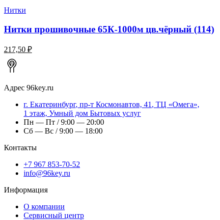
Нитки
Нитки прошивочные 65К-1000м цв.чёрный (114)
217,50 ₽
Адрес
96key.ru
г.
Екатеринбург
,
пр-т Космонавтов, 41
, ТЦ «Омега»,
1 этаж, Умный дом Бытовых услуг
Пн — Пт / 9:00 — 20:00
Сб — Вс / 9:00 — 18:00
Контакты
+7 967 853-70-52
info@96key.ru
Информация
О компании
Сервисный центр