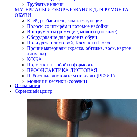
Трубчатые ключи
МАТЕРИАЛЫ И ОБОРУДОВАНИЕ ДЛЯ РЕМОНТА
ОБУВИ
Клей, разбавитель, комплектующие
Полосы со штырём и готовые набойки
Инструменты (режущие, молотки,по коже)
Оборудование для ремонта обуви
Полиуретан листовой, Косячки и Полосы
Прочие материалы (краска, обтяжка, воск, картон,
липучка)
КОЖА
Подметки и Набойки формовые
ПРОФИЛАКТИКА ЛИСТОВАЯ
Набоечные листовые материалы (РЕЗИТ)
Молния и бегунки (собачки)
О компании
Нитки,иглы-шило,крючки.
Сервисный центр
Уход и косметика для обуви
Кнопки (магнитые,кобурные)
Пряжки для ремня