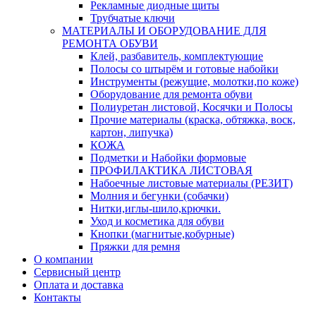
Рекламные диодные щиты
Трубчатые ключи
МАТЕРИАЛЫ И ОБОРУДОВАНИЕ ДЛЯ
РЕМОНТА ОБУВИ
Клей, разбавитель, комплектующие
Полосы со штырём и готовые набойки
Инструменты (режущие, молотки,по коже)
Оборудование для ремонта обуви
Полиуретан листовой, Косячки и Полосы
Прочие материалы (краска, обтяжка, воск,
картон, липучка)
КОЖА
Подметки и Набойки формовые
ПРОФИЛАКТИКА ЛИСТОВАЯ
Набоечные листовые материалы (РЕЗИТ)
Молния и бегунки (собачки)
Нитки,иглы-шило,крючки.
Уход и косметика для обуви
Кнопки (магнитые,кобурные)
Пряжки для ремня
О компании
Сервисный центр
Оплата и доставка
Контакты