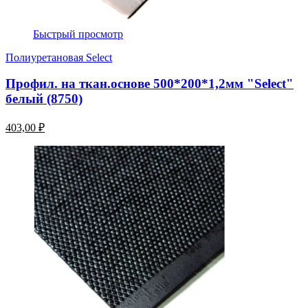
Быстрый просмотр
Полиуретановая Select
Профил. на ткан.основе 500*200*1,2мм "Select"
белый (8750)
403,00 ₽