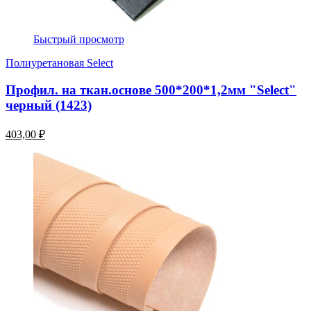
Быстрый просмотр
Полиуретановая Select
Профил. на ткан.основе 500*200*1,2мм "Select"
черный (1423)
403,00 ₽