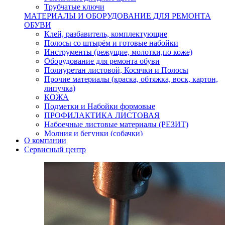
Трубчатые ключи
МАТЕРИАЛЫ И ОБОРУДОВАНИЕ ДЛЯ РЕМОНТА
ОБУВИ
Клей, разбавитель, комплектующие
Полосы со штырём и готовые набойки
Инструменты (режущие, молотки,по коже)
Оборудование для ремонта обуви
Полиуретан листовой, Косячки и Полосы
Прочие материалы (краска, обтяжка, воск, картон,
липучка)
КОЖА
Подметки и Набойки формовые
ПРОФИЛАКТИКА ЛИСТОВАЯ
Набоечные листовые материалы (РЕЗИТ)
Молния и бегунки (собачки)
О компании
Нитки,иглы-шило,крючки.
Сервисный центр
Уход и косметика для обуви
Кнопки (магнитые,кобурные)
Пряжки для ремня