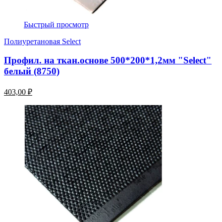
Быстрый просмотр
Полиуретановая Select
Профил. на ткан.основе 500*200*1,2мм "Select"
белый (8750)
403,00 ₽