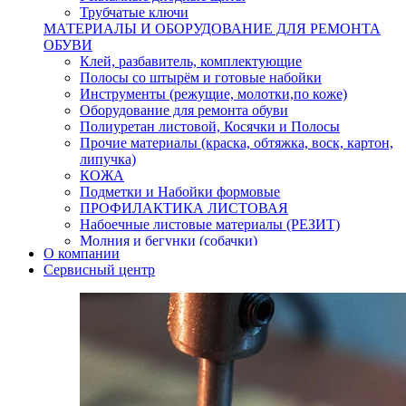
Трубчатые ключи
МАТЕРИАЛЫ И ОБОРУДОВАНИЕ ДЛЯ РЕМОНТА
ОБУВИ
Клей, разбавитель, комплектующие
Полосы со штырём и готовые набойки
Инструменты (режущие, молотки,по коже)
Оборудование для ремонта обуви
Полиуретан листовой, Косячки и Полосы
Прочие материалы (краска, обтяжка, воск, картон,
липучка)
КОЖА
Подметки и Набойки формовые
ПРОФИЛАКТИКА ЛИСТОВАЯ
Набоечные листовые материалы (РЕЗИТ)
Молния и бегунки (собачки)
О компании
Нитки,иглы-шило,крючки.
Сервисный центр
Уход и косметика для обуви
Кнопки (магнитые,кобурные)
Пряжки для ремня