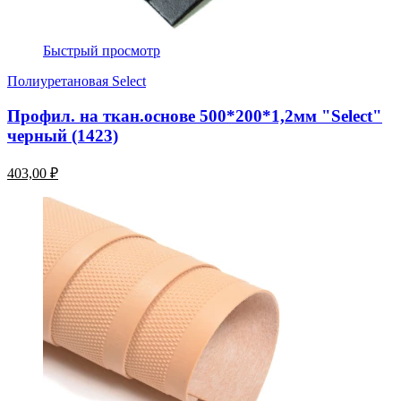
Быстрый просмотр
Полиуретановая Select
Профил. на ткан.основе 500*200*1,2мм "Select"
черный (1423)
403,00 ₽