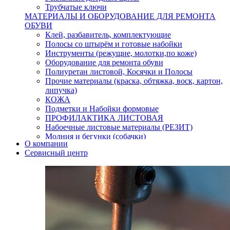
Трубчатые ключи
МАТЕРИАЛЫ И ОБОРУДОВАНИЕ ДЛЯ РЕМОНТА
ОБУВИ
Клей, разбавитель, комплектующие
Полосы со штырём и готовые набойки
Инструменты (режущие, молотки,по коже)
Оборудование для ремонта обуви
Полиуретан листовой, Косячки и Полосы
Прочие материалы (краска, обтяжка, воск, картон,
липучка)
КОЖА
Подметки и Набойки формовые
ПРОФИЛАКТИКА ЛИСТОВАЯ
Набоечные листовые материалы (РЕЗИТ)
Молния и бегунки (собачки)
О компании
Нитки,иглы-шило,крючки.
Сервисный центр
Уход и косметика для обуви
Кнопки (магнитые,кобурные)
Пряжки для ремня