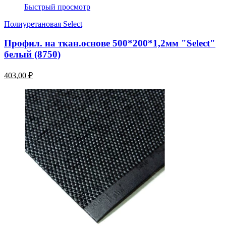
Быстрый просмотр
Полиуретановая Select
Профил. на ткан.основе 500*200*1,2мм "Select"
белый (8750)
403,00 ₽