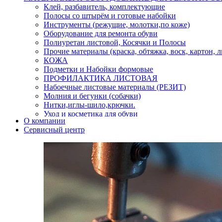
Клей, разбавитель, комплектующие
Полосы со штырём и готовые набойки
Инструменты (режущие, молотки,по коже)
Оборудование для ремонта обуви
Полиуретан листовой, Косячки и Полосы
Прочие материалы (краска, обтяжка, воск, картон, 
КОЖА
Подметки и Набойки формовые
ПРОФИЛАКТИКА ЛИСТОВАЯ
Набоечные листовые материалы (РЕЗИТ)
Молния и бегунки (собачки)
Нитки,иглы-шило,крючки.
Уход и косметика для обуви
О компании
Кнопки (магнитые,кобурные)
Сервисный центр
Пряжки для ремня