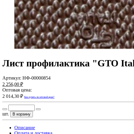
Лист профилактика "GTO Ital
Артикул:
НФ-00000854
2 256,00 ₽
Оптовая цена:
2 014,30 ₽
Как купить по оптовой цене?
шт.
В корзину
Описание
Оплата и доставка