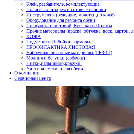
Клей, разбавитель, комплектующие
Полосы со штырём и готовые набойки
Инструменты (режущие, молотки,по коже)
Оборудование для ремонта обуви
Полиуретан листовой, Косячки и Полосы
Прочие материалы (краска, обтяжка, воск, картон, 
КОЖА
Подметки и Набойки формовые
ПРОФИЛАКТИКА ЛИСТОВАЯ
Набоечные листовые материалы (РЕЗИТ)
Молния и бегунки (собачки)
Нитки,иглы-шило,крючки.
Уход и косметика для обуви
О компании
Кнопки (магнитые,кобурные)
Сервисный центр
Пряжки для ремня